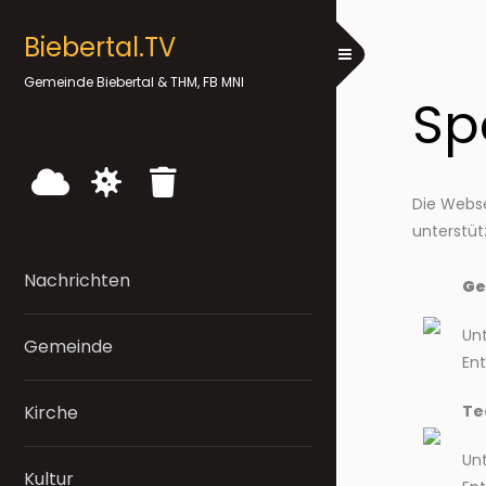
Biebertal.TV
Toggle Menu
Gemeinde Biebertal & THM, FB MNI
Sp
Die Webse
unterstüt
Nachrichten
Ge
Un
Gemeinde
En
Te
Kirche
Un
Kultur