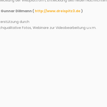
twicklung der Webplattform, Entwicklung des neuen Nachrichten
. Gunnar Dillmann (
http://www.dreispitz3.de
)
terstützung durch
hqualitative Fotos, Webinare zur Videobearbeitung u.v.m.