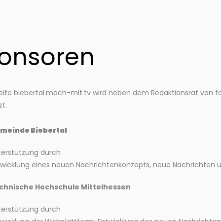
onsoren
ite biebertal.mach-mit.tv wird neben dem Redaktionsrat von fo
zt.
meinde Biebertal
terstützung durch
twicklung eines neuen Nachrichtenkonzepts, neue Nachrichten u
chnische Hochschule Mittelhessen
terstützung durch